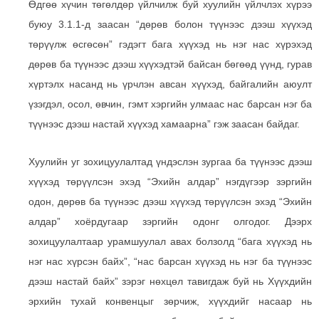
Өдгөө хүчин төгөлдөр үйлчилж буй хуулийн үйлчлэх хүрээ
буюу 3.1.1-д заасан “дөрөв болон түүнээс дээш хүүхэд
төрүүлж өсгөсөн” гэдэгт бага хүүхэд нь нэг нас хүрэхэд
дөрөв ба түүнээс дээш хүүхэдтэй байсан бөгөөд үүнд, гурав
хүртэлх насанд нь үрчлэн авсан хүүхэд, байгалийн аюулт
үзэгдэл, осол, өвчин, гэмт хэргийн улмаас нас барсан нэг ба
түүнээс дээш настай хүүхэд хамаарна” гэж заасан байдаг.
Хуулийн уг зохицуулалтад үндэслэн зургаа ба түүнээс дээш
хүүхэд төрүүлсэн эхэд “Эхийн алдар” нэгдүгээр зэргийн
одон, дөрөв ба түүнээс дээш хүүхэд төрүүлсэн эхэд “Эхийн
алдар” хоёрдугаар зэргийн одонг олгодог. Дээрх
зохицуулалтаар урамшуулал авах болзолд “бага хүүхэд нь
нэг нас хүрсэн байх”, “нас барсан хүүхэд нь нэг ба түүнээс
дээш настай байх” зэрэг нөхцөл тавигдаж буй нь Хүүхдийн
эрхийн тухай конвенцыг зөрчиж, хүүхдийг насаар нь