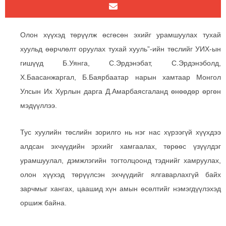
Олон хүүхэд төрүүлж өсгөсөн эхийг урамшуулах тухай
хуульд өөрчлөлт оруулах тухай хууль”-ийн төслийг УИХ-ын
гишүүд Б.Уянга, С.Эрдэнэбат, С.Эрдэнэболд,
Х.Баасанжаргал, Б.Баярбаатар нарын хамтаар Монгол
Улсын Их Хурлын дарга Д.Амарбаясгаланд өнөөдөр өргөн
мэдүүллээ.
Тус хуулийн төслийн зорилго нь нэг нас хүрээгүй хүүхдээ
алдсан эхчүүдийн эрхийг хамгаалах, төрөөс үзүүлдэг
урамшуулал, дэмжлэгийн тогтолцоонд тэднийг хамруулах,
олон хүүхэд төрүүлсэн эхчүүдийг ялгаварлахгүй байх
зарчмыг хангах, цаашид хүн амын өсөлтийг нэмэгдүүлэхэд
оршиж байна.