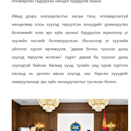
ялгаварлан гадуурхах нөхцөл бүрдүүлж байна.
Иймд дээрх хязгаарлалтыг хасаж тэгш, ялгаварлалгүй
нөхцөлөөр олон хүүхэд төрүүлсэн эхчүүдийг урамшуулах
боломжийг нээх эрх зүйн орчныг бүрдүүлэх зорилгоор уг
хуулийн төслийг боловсруулсан. Ингэснээр уг хуулийн
үйлчлэх хүрээг өргөжүүлж, “дөрөв болон түүнээс дээш
хүүхэд төрүүлж өсгөсөн” гэдэгт дөрөв ба түүнээс дээш
хүүхэдтэй байсан бөгөөд үүнд, тухайн үед гурав хүртэлх
насанд нь үрчлэн авсан хүүхэд, нас барсан хүүхдийг
хамруулахаар эрх зүйн зохицуулалтыг тусгасан болно.