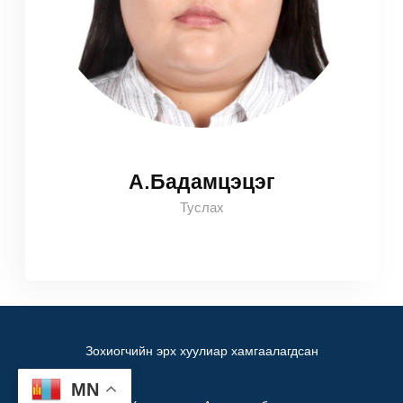
А.Бадамцэцэг
Туслах
Зохиогчийн эрх хуулиар хамгаалагдсан
MN