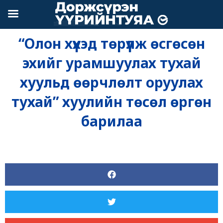
Skip
to
content
“Олон хүүхэд төрүүлж өсгөсөн
эхийг урамшуулах тухай
хуульд өөрчлөлт оруулах
тухай” хуулийн төсөл өргөн
барилаа