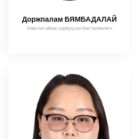
Доржпалам БЯМБАДАЛАЙ
Хөвсгөл аймаг хариуцсан бие төлөөлөгч