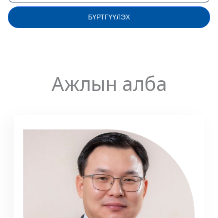
БҮРТГҮҮЛЭХ
Ажлын алба