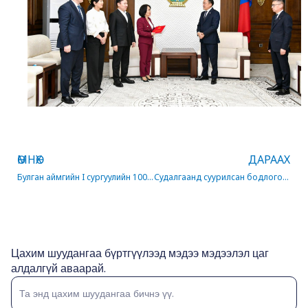
Prev
ӨМНӨХ
ДАРААХ
Булган аймгийн I сургуулийн 100 жилийн ойд зориулсан 100 цагийн сургалт, ярилцлага үргэлжилж байна
Судалгаанд суурилсан бодлогоор хүн амын өсөлтийг дэмжинэ
Цахим шуудангаа бүртгүүлээд мэдээ мэдээлэл цаг
алдалгүй аваарай.