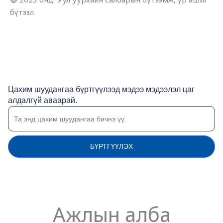
бүтээл
Цахим шуудангаа бүртгүүлээд мэдээ мэдээлэл цаг
алдалгүй аваарай.
БҮРТГҮҮЛЭХ
Ажлын алба