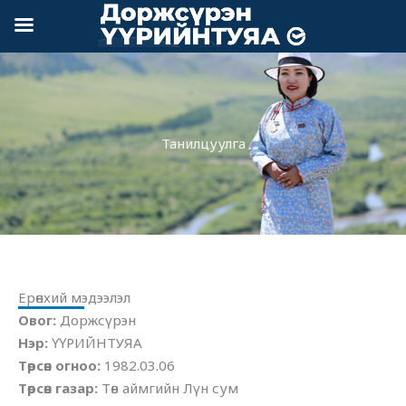
Skip
to
content
Танилцуулга
Ерөнхий мэдээлэл
Овог:
Доржсүрэн
Нэр:
ҮҮРИЙНТУЯА
Төрсөн огноо:
1982.03.06
Төрсөн газар:
Төв аймгийн Лүн сум