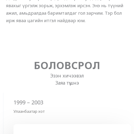
явахыг үргэлж зорьж, эрхэмлэж ирсэн. Энэ нь түүний
ажил, амьдралдаа баримталдаг гол зарчим. Тэр бол
ирж яваа цагийн итгэл найдвар юм.
БОЛОВСРОЛ
Эзэн хичээвэл
Заяа түшнэ
1999 – 2003
Улаанбаатар хот