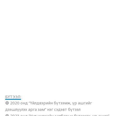
БҮТЭЭЛ:
🔵 2020 онд “Үйлдвэрийн бүтээмж, үр ашгийг
дээшлүүлэх арга зам” нэг сэдэвт бүтээл
🔵 2023 онд “Уул уурхайн салбарын бүтээмж, үр ашиг”