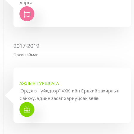
дарга
2017-2019
Орхон аймаг
АЖЛЫН ТУРШЛАГА
“Эрдэнэт үйлдвэр” ХХК-ийн Ерөнхий захирлын
Санхүү, эдийн засаг хариуцсан зөвлөх