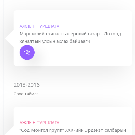
АЖЛЫН ТУРШЛАГА
Мэргэжлийн хяналтын ерөнхий газарт Дотоод
хяналтын улсын ахлах байцаагч
2013-2016
Орхон аймаг
АЖЛЫН ТУРШЛАГА
“Сод Монгол групп” ХХК-ийн Эрдэнэт салбарын