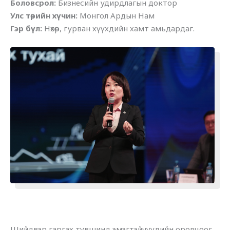
Боловсрол:
Бизнесийн удирдлагын доктор
Улс төрийн хүчин:
Монгол Ардын Нам
Гэр бүл:
Нөхөр, гурван хүүхдийн хамт амьдардаг.
Шийдвэр гаргах түвшинд эмэгтэйчүүдийн оролцоог