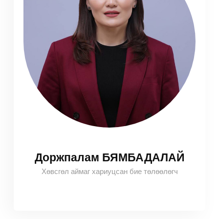
Доржпалам БЯМБАДАЛАЙ
Хөвсгөл аймаг хариуцсан бие төлөөлөгч