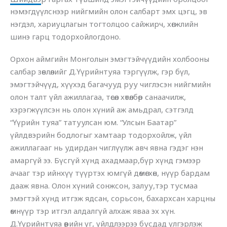
нэмэгдүүлснээр нийгмийн олон салбарт эмх цэгц, эв
нэгдэл, хариуцлагын тогтолцоо сайжирч, хөгжлийн
шинэ гарц тодорхойлогдоно.
Орхон аймгийн Монголын эмэгтэйчүүдийн холбооны
салбар зөвлөлийг Д.Үүрийнтуяа тэргүүлж, гэр бүл,
эмэгтэйчүүд, хүүхэд багачууд руу чиглэсэн нийгмийн
олон талт үйл ажиллагаа, төсөл хөтөлбөр санаачилж,
хэрэгжүүлсэн нь олон хүний аж амьдрал, сэтгэлд
“Үүрийн туяа” татуулсан юм. “Улсын Баатар”
үйлдвэрийн бодлогыг хамтаар тодорхойлж, үйл
ажиллагааг нь удирдан чиглүүлж авч явна гэдэг нэн
амаргүй ээ. Бүсгүй хүнд ахадмаар,бүр хүнд гэмээр
ачааг тэр ийнхүү түүртэх юмгүй дөмөгхөн, нүүр бардам
дааж явна. Олон хүний сонжсон, залуу,тэр тусмаа
эмэгтэй хүнд итгэж ядсан, сорьсон, бахархсан харцны
өмнүүр тэр итгэл алдалгүй алхаж яваа эх хүн.
Д.Үүрийнтуяа өөрийн үг, үйлдлээрээ бусдад үлгэрлэж