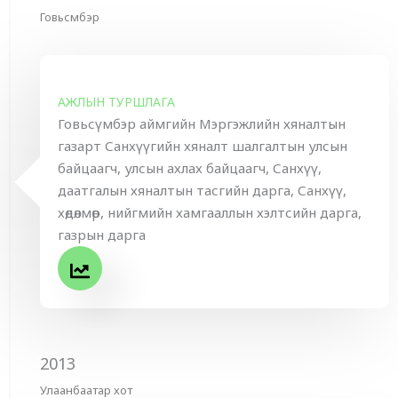
Говьсүмбэр
АЖЛЫН ТУРШЛАГА
Говьсүмбэр аймгийн Мэргэжлийн хяналтын
газарт Санхүүгийн хяналт шалгалтын улсын
байцаагч, улсын ахлах байцаагч, Санхүү,
даатгалын хяналтын тасгийн дарга, Санхүү,
хөдөлмөр, нийгмийн хамгааллын хэлтсийн дарга,
газрын дарга
2013
Улаанбаатар хот