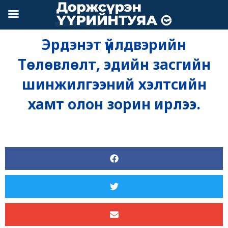
Skip
to
content
Эрдэнэт үйлдвэрийн
Төлөвлөлт, эдийн засгийн
шинжилгээний хэлтсийн
хамт олон зорин ирлээ.