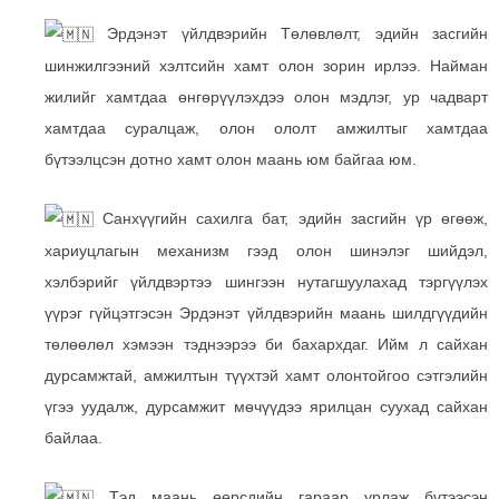
Эрдэнэт үйлдвэрийн Төлөвлөлт, эдийн засгийн
шинжилгээний хэлтсийн хамт олон зорин ирлээ. Найман
жилийг хамтдаа өнгөрүүлэхдээ олон мэдлэг, ур чадварт
хамтдаа суралцаж, олон ололт амжилтыг хамтдаа
бүтээлцсэн дотно хамт олон маань юм байгаа юм.
Санхүүгийн сахилга бат, эдийн засгийн үр өгөөж,
хариуцлагын механизм гээд олон шинэлэг шийдэл,
хэлбэрийг үйлдвэртээ шингээн нутагшуулахад тэргүүлэх
үүрэг гүйцэтгэсэн Эрдэнэт үйлдвэрийн маань шилдгүүдийн
төлөөлөл хэмээн тэднээрээ би
бахархдаг. Ийм л сайхан
дурсамжтай, амжилтын түүхтэй хамт олонтойгоо сэтгэлийн
үгээ уудалж, дурсамжит мөчүүдээ ярилцан суухад сайхан
байлаа.
Тэд маань өөрсдийн гараар урлаж бүтээсэн