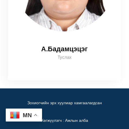
А.Бадамцэцэг
Туслах
Зохиогчийн эрх хуулиар хамгаалагдсан
MN
Хөгжүүлэгч : Ажлын алба