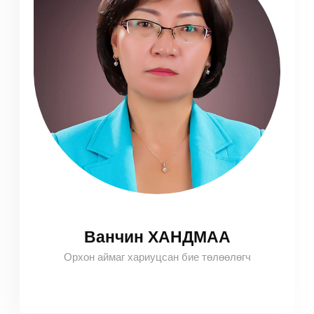
Ванчин ХАНДМАА
Орхон аймаг хариуцсан бие төлөөлөгч