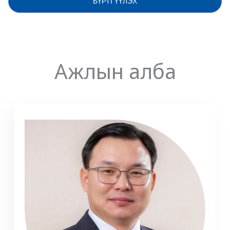
БҮРТГҮҮЛЭХ
Ажлын алба