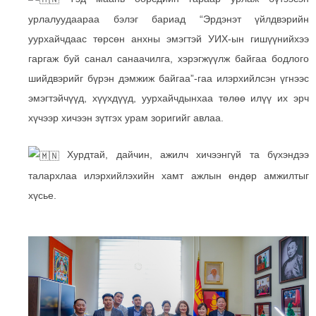
урлалуудаараа бэлэг бариад “Эрдэнэт үйлдвэрийн
уурхайчдаас төрсөн анхны эмэгтэй УИХ-ын гишүүнийхээ
гаргаж буй санал санаачилга, хэрэгжүүлж байгаа бодлого
шийдвэрийг бүрэн дэмжиж байгаа”-гаа илэрхийлсэн үгнээс
эмэгтэйчүүд, хүүхдүүд, уурхайчдынхаа төлөө илүү их эрч
хүчээр хичээн зүтгэх урам зоригийг авлаа.
Хурдтай, дайчин, ажилч хичээнгүй та бүхэндээ
талархлаа илэрхийлэхийн хамт ажлын өндөр амжилтыг
хүсье.