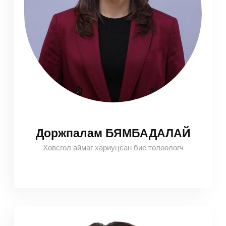
Доржпалам БЯМБАДАЛАЙ
Хөвсгөл аймаг хариуцсан бие төлөөлөгч