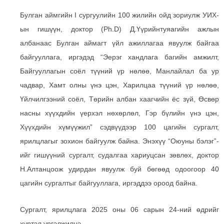
Булган аймгийн I сургуулийн 100 жилийн ойд зориулж УИХ-
ын гишүүн, доктор (Ph.D) Д.Үүрийнтуяагийн ажлын
албанаас Булган аймагт үйл ажиллагаа явуулж байгаа
байгууллага, иргэдэд “Эерэг хандлага багийн амжилт,
Байгууллагын соёл түүний үр нөлөө, Манлайлал ба ур
чадвар, Хамт олны үнэ цэн, Харилцаа түүний үр нөлөө,
Үйлчилгээний соёл, Төрийн албан хаагчийн ёс зүй, Өсвөр
насны хүүхдийн үерхэл нөхөрлөл, Гэр бүлийн үнэ цэн,
Хүүхдийн хүмүүжил” сэдвүүдээр 100 цагийн сургалт,
яр
илцлагыг зохион байгуулж байна. Энэхүү “Оюуны бэлэг”-
ийг гишүүний сургалт, судалгаа хариуцсан зөвлөх, доктор
Н.Алтанцоож удирдан явуулж буй бөгөөд одоогоор 40
цагийн сургалтыг байгууллага, иргэддээ ороод байна.
Сургалт, ярилцлага 2025 оны 06 сарын 24-ний өдрийг
хүртэл үргэлжилнэ.