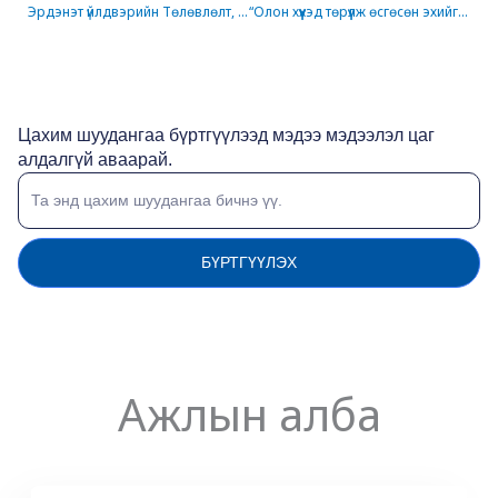
Эрдэнэт үйлдвэрийн Төлөвлөлт, эдийн засгийн шинжилгээний хэлтсийн хамт олон зорин ирлээ.
“Олон хүүхэд төрүүлж өсгөсөн эхийг урамшуулах тухай хуульд өөрчлөлт оруулах тухай” хуулийн төсөл өргөн барилаа
Цахим шуудангаа бүртгүүлээд мэдээ мэдээлэл цаг
алдалгүй аваарай.
БҮРТГҮҮЛЭХ
Ажлын алба