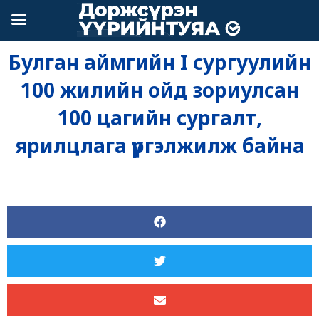
Skip
to
content
Булган аймгийн I сургуулийн
100 жилийн ойд зориулсан
100 цагийн сургалт,
ярилцлага үргэлжилж байна