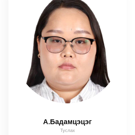
А.Бадамцэцэг
Туслах