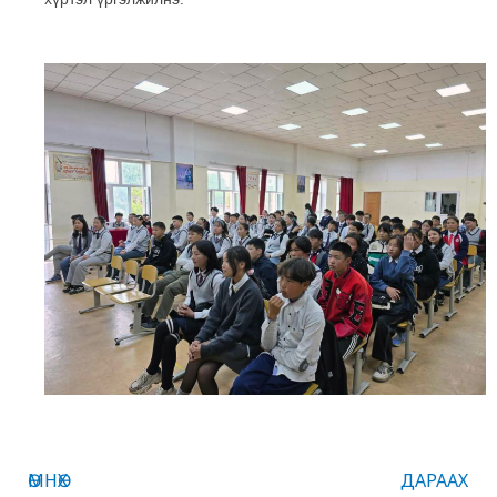
Prev
ӨМНӨХ
ДАРААХ