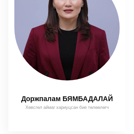
Доржпалам БЯМБАДАЛАЙ
Хөвсгөл аймаг хариуцсан бие төлөөлөгч