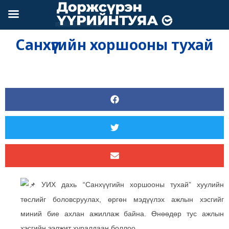
Skip
to
content
Санхүүгийн хоршооны тухай
УИХ дахь “Санхүүгийн хоршооны тухай” хуулийн
төслийг боловсруулах, өргөн мэдүүлэх ажлын хэсгийг
миний бие ахлан ажиллаж байна. Өнөөдөр тус ажлын
хэсгийн ээлжит х
уралдаан боллоо.