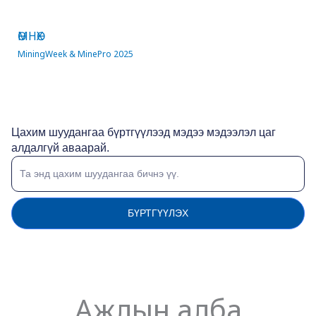
Prev
ӨМНӨХ
MiningWeek & MinePro 2025
Цахим шуудангаа бүртгүүлээд мэдээ мэдээлэл цаг
алдалгүй аваарай.
БҮРТГҮҮЛЭХ
Ажлын алба