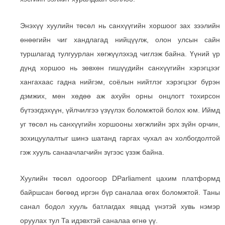
Энэхүү хуулийн төсөл нь санхүүгийн хоршоог зах зээлийн
өнөөгийн чиг хандлагад нийцүүлж, олон улсын сайн
туршлагад тулгуурлан хөгжүүлэхэд чиглэж байна. Үүний үр
дүнд хоршоо нь зөвхөн гишүүдийн санхүүгийн хэрэгцээг
хангахаас гадна нийгэм, соёлын нийтлэг хэрэгцээг бүрэн
дэмжих, мөн хөдөө аж ахуйн орны онцлогт тохирсон
бүтээгдэхүүн, үйлчилгээ үзүүлэх боломжтой болох юм. Иймд
уг төсөл нь санхүүгийн хоршооны хөгжлийн эрх зүйн орчин,
зохицуулалтыг шинэ шатанд гаргах чухал ач холбогдолтой
гэж хууль санаачлагчийн зүгээс үзэж байна.
Хуулийн төсөл одоогоор DParliament цахим платформд
байршсан бөгөөд иргэн бүр саналаа өгөх боломжтой. Таны
санал бодол хууль батлагдах явцад үнэтэй хувь нэмэр
оруулах тул Та идэвхтэй саналаа өгнө үү.