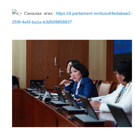
Саналаа өгөх:
https://d.parliament.mn/tusul/4edabae2-
259f-4e5f-ba1e-b3d509858837